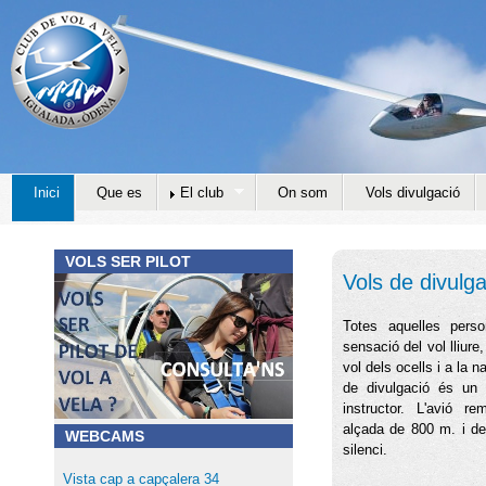
Jump to navigation
Inici
Que es
El club
On som
Vols divulgació
VOLS SER PILOT
Vols de divulga
Cursos pilot de
1ª OPCIÓ: Vols d
Totes aquelles perso
sensació del vol lliur
Paquet de 10 vols d’ini
vol dels ocells i a la n
de divulgació és un 
2ª OPCIÓ: Curs 
instructor. L'avió 
alçada de 800 m. i des
Curs complert per obtenir
WEBCAMS
silenci.
de planador.
Vista cap a capçalera 34