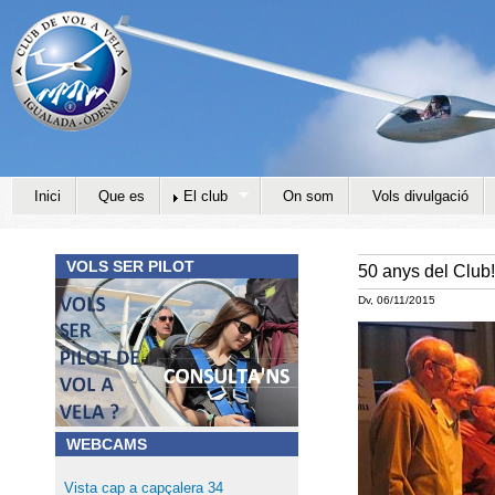
Jump to navigation
Inici
Que es
El club
On som
Vols divulgació
VOLS SER PILOT
50 anys del Club!
Dv, 06/11/2015
WEBCAMS
Vista cap a capçalera 34