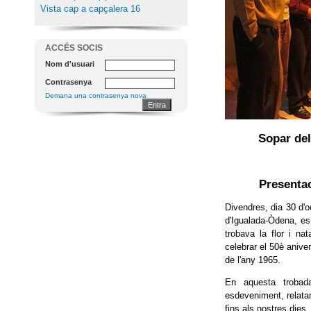
Vista cap a capçalera 16
ACCÉS SOCIS
Nom d'usuari
Contrasenya
Demana una contrasenya nova
Sopar del
Presentac
Divendres, dia 30 d'
d'Igualada-Òdena, es
trobava la flor i n
celebrar el 50è anive
de l'any 1965.
En aquesta trobada
esdeveniment, relatant
fins als nostres dies