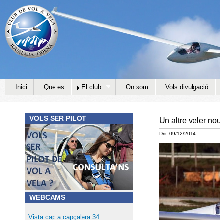
Jump to navigation
Inici
Que es
El club
On som
Vols divulgació
VOLS SER PILOT
Un altre veler nou
Dm, 09/12/2014
WEBCAMS
Vista cap a capçalera 34