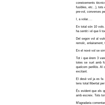
coneixements tècnics 
fusibles, etc...), tot
pre-vol, converses per
I, a volar.....
En total són 10 vols.
ha sentit i el que li to
Del segon vol al vuit
remolc, enlairament, t
En el nové vol se sim
Tot i que érem 3 var
totes se surt amb f
quelcom perillós. Al 
excitant.
El desè vol ja es fa 
tens total llibertat pe
És evident que els 
amb escreix. Tots to
M'agradaria comentar l