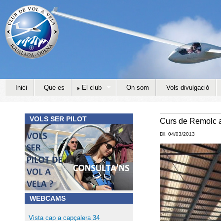
Jump to navigation
Inici
Que es
El club
On som
Vols divulgació
VOLS SER PILOT
Curs de Remolc 
Dll, 04/03/2013
WEBCAMS
Vista cap a capçalera 34