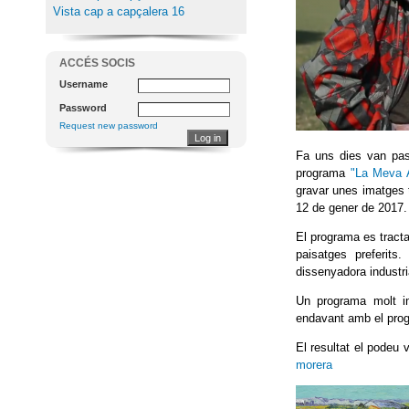
Vista cap a capçalera 16
ACCÉS SOCIS
Username
Password
Request new password
Fa uns dies van pas
programa
"La Meva 
gravar unes imatges t
12 de gener de 2017.
El programa es tract
paisatges preferits.
dissenyadora industria
Un programa molt in
endavant amb el pro
El resultat el podeu 
morera