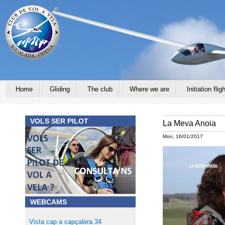
Jump to navigation
Home
Gliding
The club
Where we are
Initiation fligh
VOLS SER PILOT
La Meva Anoia
Mon, 16/01/2017
WEBCAMS
Vista cap a capçalera 34