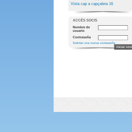
Vista cap a capçalera 16
ACCÉS SOCIS
Nombre de
usuario
Contraseña
Solicitar una nueva contraseña