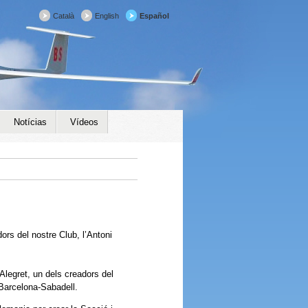
Català
English
Español
Notícias
Vídeos
rs del nostre Club, l’Antoni
Alegret, un dels creadors del
 Barcelona-Sabadell.