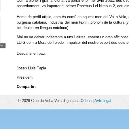
Com a pioner i gran aficionat va portar el primer avió Spatz des d’A
posteriorment, va importar el primer Phoebus i el Nimbus 2, actual
Home de perfil atípic, com és comú en aquest mon del Vol a Vela, e
burgesia catalana. Industrial del mon tèxtil i prohom de la cultura (
pel·lícules en llengua catalana).
Mai no va deixar indiferents a uns i altres, essent un gran aficionat
LEIG com a Mora de Toledo i impulsor del nostre esport des dels se
Descansi en pau.
Josep Lluis Tàpia
President
Compartir:
© 2026 Club de Vol a Vela d'Igualada-Òdena |
Avís legal