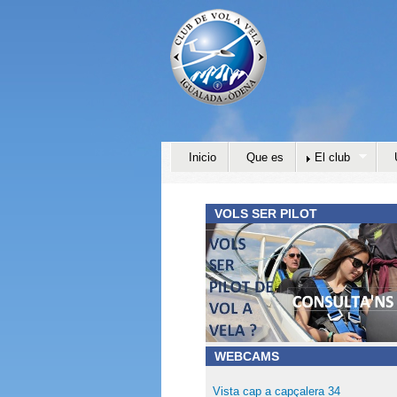
Inicio
Que es
El club
VOLS SER PILOT
WEBCAMS
Vista cap a capçalera 34