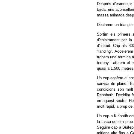
Després d'esmorzar e
tarda, ens aconsellen 
massa animada despr
Declarem un triangle 
Sortim els primers 
d'enlairament per la
d'altitud. Cap als 80
"landing". Accelerem 
trobem una tèrmica m
terreny i aturem el 
quasi a 1.500 metres.
Un cop agafem el sos
canviar de plans i fe
condicions són mol
Rehoboth, Decidim fe
en aquest sector. Hem
molt ràpid, a prop de
Un cop a Kiripotib a
la tasca seriem prop
Seguim cap a Buitep
mitjana alta fins a 