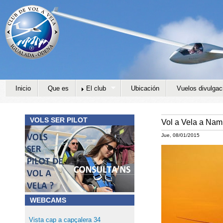
Jump to navigation
Inicio
Que es
El club
Ubicación
Vuelos divulgac
VOLS SER PILOT
Vol a Vela a Nam
Jue, 08/01/2015
WEBCAMS
Vista cap a capçalera 34