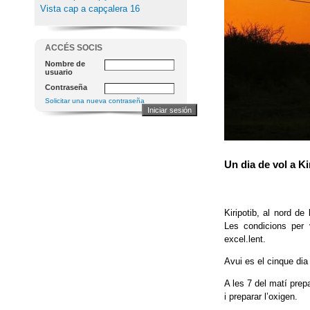
Vista cap a capçalera 16
ACCÉS SOCIS
Nombre de
usuario
Contraseña
Solicitar una nueva contraseña
Un dia de vol a Ki
Kiripotib, al nord d
Les condicions per 
excel.lent.
Avui es el cinque dia
A les 7 del matí prep
i preparar l’oxigen.