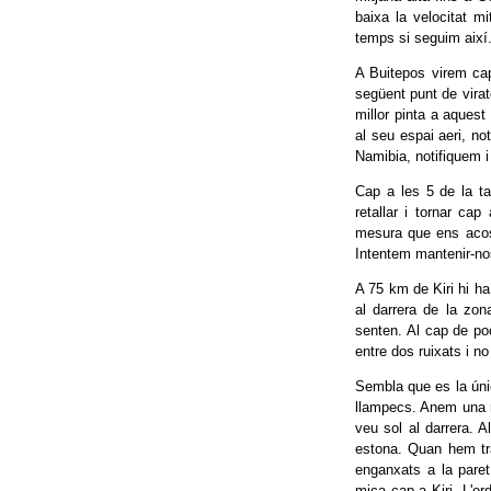
baixa la velocitat m
temps si seguim així
A Buitepos virem cap
següent punt de vira
millor pinta a aquest
al seu espai aeri, n
Namibia, notifiquem i
Cap a les 5 de la t
retallar i tornar c
mesura que ens acos
Intentem mantenir-no
A 75 km de Kiri hi ha
al darrera de la zo
senten. Al cap de po
entre dos ruixats i n
Sembla que es la únic
llampecs. Anem una m
veu sol al darrera. A
estona. Quan hem tra
enganxats a la paret
mica cap a Kiri. L'o