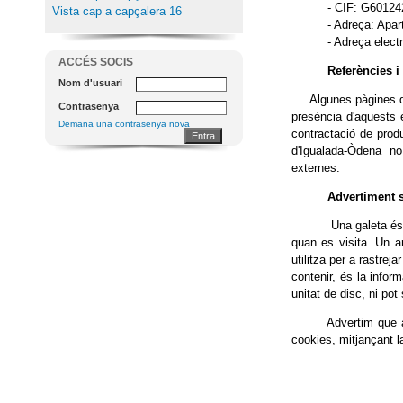
- CIF: G6012
Vista cap a capçalera 16
- Adreça: Apar
- Adreça elect
ACCÉS SOCIS
Referències i enl
Nom d'usuari
Algunes pàgines d'aq
Contrasenya
presència d'aquests e
Demana una contrasenya nova
contractació de produ
d'Igualada-Òdena no
externes.
Advertiment sobre 
Una galeta és un pe
quan es visita. Un ar
utilitza per a rastrej
contenir, és la infor
unitat de disc, ni po
Advertim que aquesta
cookies, mitjançant l