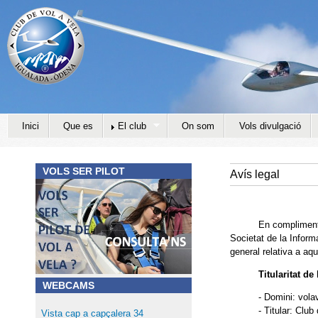
Jump to navigation
Inici
Que es
El club
On som
Vols divulgació
VOLS SER PILOT
Avís legal
En compliment d'allò 
Societat de la Inform
general relativa a aqu
Titularitat de
WEBCAMS
- Domini: vol
- Titular: Clu
Vista cap a capçalera 34