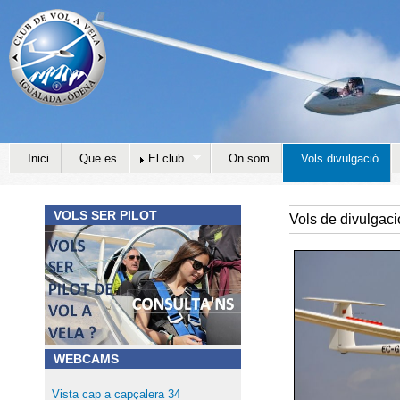
Jump to navigation
Inici
Que es
El club
On som
Vols divulgació
VOLS SER PILOT
Vols de divulgaci
WEBCAMS
Vista cap a capçalera 34