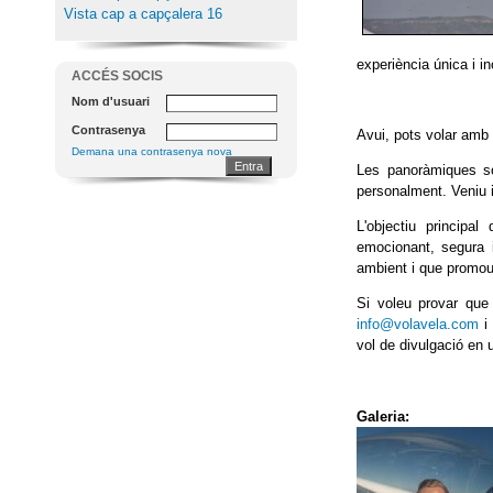
Vista cap a capçalera 16
experiència única i in
ACCÉS SOCIS
Nom d'usuari
Contrasenya
Avui, pots volar amb 
Demana una contrasenya nova
Les panoràmiques só
personalment. Veniu i
L'objectiu principa
emocionant, segura i
ambient i que promou
Si voleu provar que
info@volavela.com
i
vol de divulgació en 
Galeria: