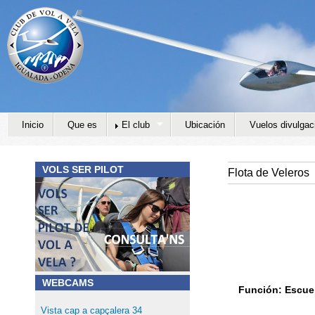
Jump to navigation
Inicio
Que es
El club
Ubicación
Vuelos divulgac
VOLS SER PILOT
Flota de Veleros
WEBCAMS
Función: Escuel
Vista cap a capçalera 34