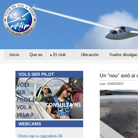
Jump to navigation
Inicio
Que es
El club
Ubicación
Vuelos divulgac
VOLS SER PILOT
Un "nou" avió al 
Lun, 13/02/2017
WEBCAMS
Vista cap a capçalera 34