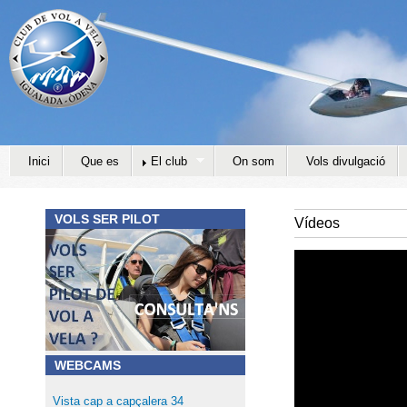
Jump to navigation
Inici
Que es
El club
On som
Vols divulgació
VOLS SER PILOT
Vídeos
WEBCAMS
Vista cap a capçalera 34