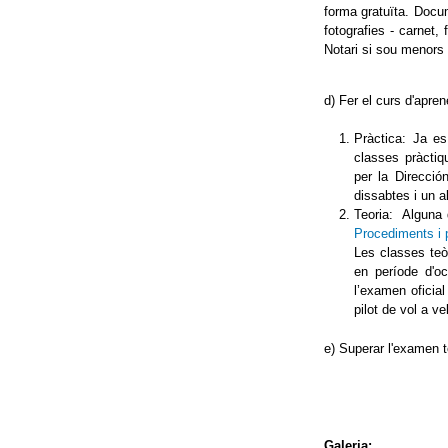
forma gratuïta. Docum
fotografies - carnet,
Notari si sou menors 
d) Fer el curs d'apren
Pràctica: Ja e
classes pràctiq
per la Direcci
dissabtes i un a
Teoria: Alguna 
Procediments i p
Les classes teò
en període d'oc
l’examen oficial
pilot de vol a ve
e) Superar l'examen t
Galeria: