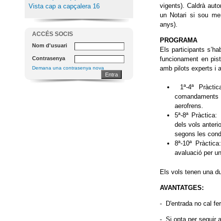
vigents). Caldrà auto
Vista cap a capçalera 16
un Notari si sou men
anys).
ACCÉS SOCIS
PROGRAMA
Nom d'usuari
Els participants s’ha
funcionament en pist
Contrasenya
amb pilots experts i 
Demana una contrasenya nova
1ª-4ª Pràctic
comandaments de
aerofrens.
5ª-8ª Pràctica: 
dels vols anteri
segons les cond
8ª-10ª Pràctic
avaluació per un
Els vols tenen una d
AVANTATGES:
- D'entrada no cal fe
- Si opta per seguir 