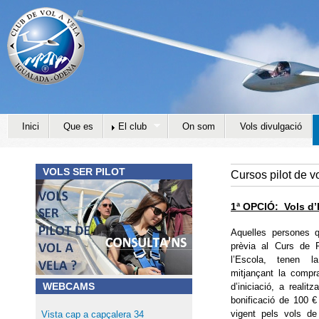
Jump to navigation
Inici
Que es
El club
On som
Vols divulgació
VOLS SER PILOT
Cursos pilot de vo
1ª OPCIÓ: Vols d’I
Aquelles persones q
prèv
ia al Curs de P
l’Escola, tenen la
mitjançant la
compr
WEBCAMS
d’iniciació, a reali
bonificació de 100 €
vigent pels vols de 
Vista cap a capçalera 34