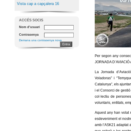
Vista cap a capçalera 16
ACCÉS SOCIS
Nom d'usuari
Contrasenya
Demana una contrasenya nova
Per segon any consecut
JORNADA D’AVIACIÓ
La Jornada d’Aviació
Voladoras” i “Temyque
Catalunya”, els ajunta
i el Consorci de gesti
col·lectiu de persone
voluntaris, entitats, e
Aquest any han volat 
esdeveniment el nostr
amb l’ASK21 adaptat al