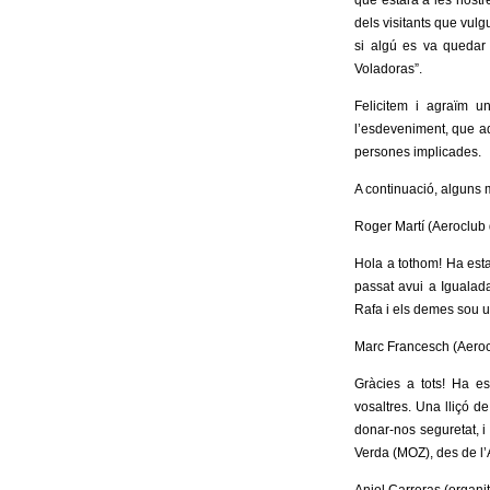
que estarà a les nostre
dels visitants que vul
si algú es va quedar
Voladoras”.
Felicitem i agraïm un
l’esdeveniment, que aq
persones implicades.
A continuació, alguns 
Roger Martí (Aeroclub
Hola a tothom! Ha esta
passat avui a Igualada.
Rafa i els demes sou u
Marc Francesch (Aeroc
Gràcies a tots! Ha est
vosaltres. Una lliçó de
donar-nos seguretat, i
Verda (MOZ), des de l