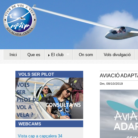
Jump to navigation
Inici
Que es
El club
On som
Vols divulgació
VOLS SER PILOT
AVIACIÓ ADAPT
Dm, 08/10/2019
WEBCAMS
Vista cap a capçalera 34