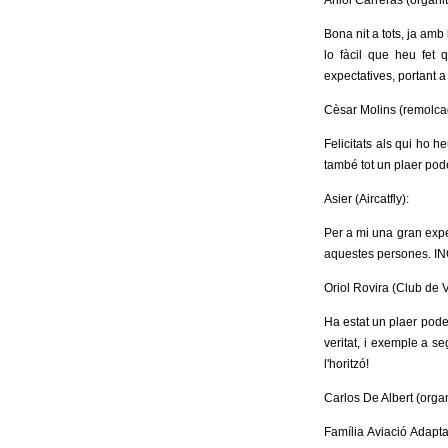
Aniol Carreras (organit
Bona nit a tots, ja amb 
lo fàcil que heu fet 
expectatives, portant a
Cèsar Molins (remolca
Felicitats als qui ho h
també tot un plaer pod
Asier (Aircatfly):
Per a mi una gran expe
aquestes persones. I
Oriol Rovira (Club de 
Ha estat un plaer poder
veritat, i exemple a se
l'horitzó!
Carlos De Albert (organ
Família Aviació Adapt