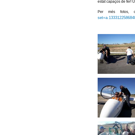
estat capaços de fer! U
Per més fotos, c
set=a.133312258684