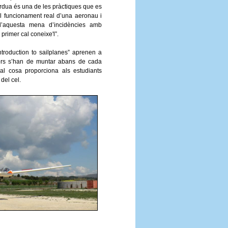
rdua és una de les pràctiques que es
r el funcionament real d’una aeronau i
 d’aquesta mena d’incidències amb
primer cal coneixe'l”.
ntroduction to sailplanes” aprenen a
dors s’han de muntar abans de cada
al cosa proporciona als estudiants
del cel.