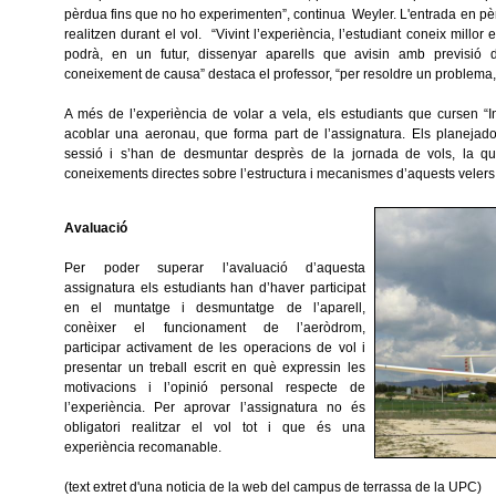
pèrdua fins que no ho experimenten”, continua Weyler. L'entrada en pè
realitzen durant el vol. “Vivint l’experiència, l’estudiant coneix millo
podrà, en un futur, dissenyar aparells que avisin amb previsió
coneixement de causa” destaca el professor, “per resoldre un problema, 
A més de l’experiència de volar a vela, els estudiants que cursen “I
acoblar una aeronau, que forma part de l’assignatura. Els planeja
sessió i s’han de desmuntar desprès de la jornada de vols, la qu
coneixements directes sobre l’estructura i mecanismes d’aquests velers 
Avaluació
Per poder superar l’avaluació d’aquesta
assignatura els estudiants han d’haver participat
en el muntatge i desmuntatge de l’aparell,
conèixer el funcionament de l’aeròdrom,
participar activament de les operacions de vol i
presentar un treball escrit en què expressin les
motivacions i l’opinió personal respecte de
l’experiència. Per aprovar l’assignatura no és
obligatori realitzar el vol tot i que és una
experiència recomanable.
(text extret d'una noticia de la web del campus de terrassa de la UPC)