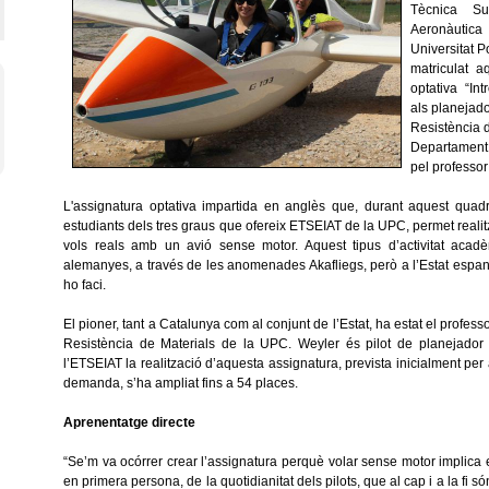
Tècnica Sup
Aeronàutic
Universitat 
matriculat a
optativa “Int
als planejad
Resistència d
Departament
pel professor
L'assignatura optativa impartida en anglès que, durant aquest quad
estudiants dels tres graus que ofereix ETSEIAT de la UPC, permet realitz
vols reals amb un avió sense motor. Aquest tipus d’activitat acadè
alemanyes, a través de les anomenades Akafliegs, però a l’Estat espany
ho faci.
El pioner, tant a Catalunya com al conjunt de l’Estat, ha estat el profe
Resistència de Materials de la UPC. Weyler és pilot de planejador
l’ETSEIAT la realització d’aquesta assignatura, prevista inicialment per
demanda, s’ha ampliat fins a 54 places.
Aprenentatge directe
“Se’m va ocórrer crear l’assignatura perquè volar sense motor implica 
en primera persona, de la quotidianitat dels pilots, que al cap i a la fi s