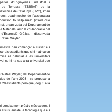
erior d’Enginyeries Industrial i
a de Terrassa (ETSEIAT) de la
Politècnica de Catalunya (UPC), s’han
quest quadrimestre de l’assignatura
roduction to sailplanes” (introducció
ors), organitzada pel Departament de
e Materials, amb la col·laboració del
 d’Expressió Gràfica, i dissenyada
 Rafael Weyler.
rimestre han començat a cursar els
ar als estudiants que s’hi matriculen
mica és habitual a les universitats
ol no hi ha cap altra universitat que
ssor Rafael Weyler, del Departament de
 des de l’any 2003 i va proposar a
 a 20 estudiants però que, degut a la
el coneixement pràctic més exigent, i
ón els usuaris de la tecnologia que els