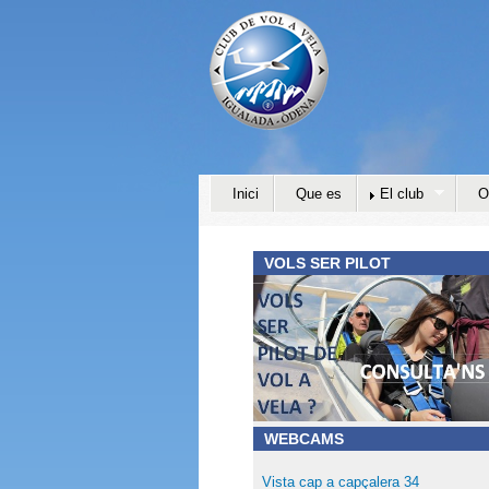
Inici
Que es
El club
O
VOLS SER PILOT
WEBCAMS
Vista cap a capçalera 34