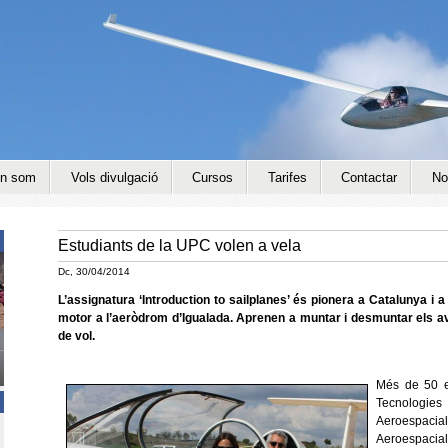
Jump to navigation
n som
Vols divulgació
Cursos
Tarifes
Contactar
No
Estudiants de la UPC volen a vela
Dc, 30/04/2014
L’assignatura ‘Introduction to sailplanes’ és pionera a Catalunya i a
motor a l’aeròdrom d’Igualada. Aprenen a muntar i desmuntar els av
de vol.
Més de 50 e
Tecnologies 
Aeroespacial
Aeroespacia