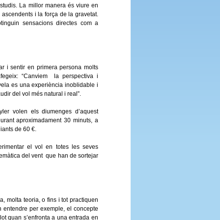
studis. La millor manera és viure en
ascendents i la força de la gravetat.
btinguin sensacions directes com a
ar i sentir en primera persona molts
afegeix: “Canviem la perspectiva i
 vela es una experiència inoblidable i
ir del vol més natural i real”.
yler volen els diumenges d’aquest
 durant aproximadament 30 minuts, a
diants de 60 €.
rimentar el vol en totes les seves
emàtica del vent que han de sortejar
 molta teoria, o fins i tot practiquen
n entendre per exemple, el concepte
lot quan s’enfronta a una entrada en