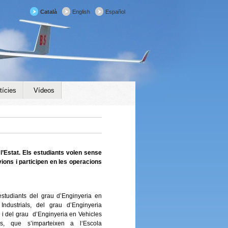
Català
English
Español
tícies
Vídeos
 l’Estat. Els estudiants volen sense
ions i participen en les operacions
studiants del grau d’Enginyeria en
Industrials, del grau d’Enginyeria
 i del grau d’Enginyeria en Vehicles
ls, que s’imparteixen a l‘Escola