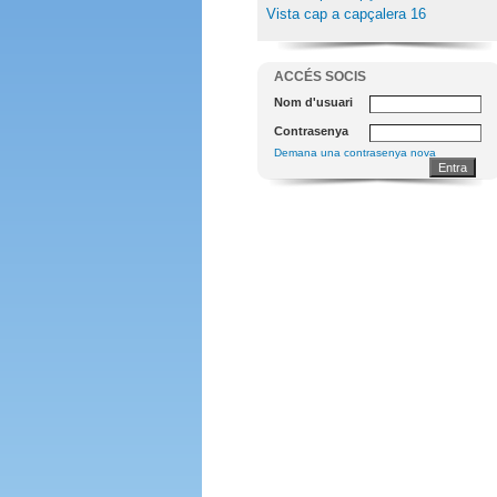
Vista cap a capçalera 16
ACCÉS SOCIS
Nom d'usuari
Contrasenya
Demana una contrasenya nova