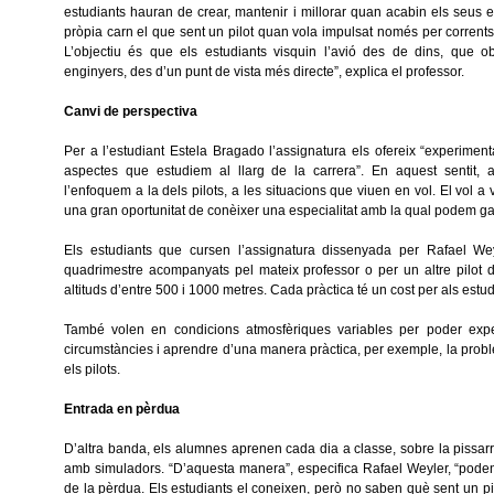
estudiants hauran de crear, mantenir i millorar quan acabin els seus e
pròpia carn el que sent un pilot quan vola impulsat només per corrents 
L’objectiu és que els estudiants visquin l’avió des de dins, que o
enginyers, des d’un punt de vista més directe”, explica el professor.
Canvi de perspectiva
Per a l’estudiant Estela Bragado l’assignatura els ofereix “experiment
aspectes que estudiem al llarg de la carrera”. En aquest sentit, 
l’enfoquem a la dels pilots, a les situacions que viuen en vol. El vol a
una gran oportunitat de conèixer una especialitat amb la qual podem gaud
Els estudiants que cursen l’assignatura dissenyada per Rafael We
quadrimestre acompanyats pel mateix professor o per un altre pilot
altituds d’entre 500 i 1000 metres. Cada pràctica té un cost per als estu
També volen en condicions atmosfèriques variables per poder expe
circumstàncies i aprendre d’una manera pràctica, per exemple, la probl
els pilots.
Entrada en pèrdua
D’altra banda, els alumnes aprenen cada dia a classe, sobre la pissarra,
amb simuladors. “D’aquesta manera”, especifica Rafael Weyler, “pode
de la pèrdua. Els estudiants el coneixen, però no saben què sent un pi