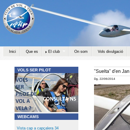
Jump to navigation
Inici
Que es
El club
On som
Vols divulgació
VOLS SER PILOT
"Suelta" d'en Jan
Dg, 22/06/2014
WEBCAMS
Vista cap a capçalera 34